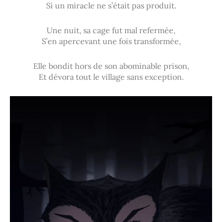
Si un miracle ne s’était pas produit.
Une nuit, sa cage fut mal refermée,
S’en apercevant une fois transformée,
Elle bondit hors de son abominable prison,
Et dévora tout le village sans exception.