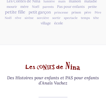
Les Contes de Nina
maison
maladie
lumière
main
mère
Pas pour enfants
mourir
Noël
petite
parents
petite fille
petit garçon
prison
père
princesse
Père
Noël
rêve
sirène
sorcière
sortir
spectacle
temps
tête
village
école
Des Histoires pour enfants et PAS pour enfants
d’Anaïs Vachez