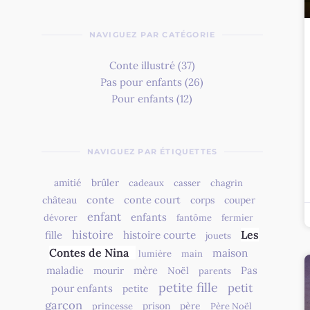
NAVIGUEZ PAR CATÉGORIE
Conte illustré
(37)
Pas pour enfants
(26)
Pour enfants
(12)
NAVIGUEZ PAR ÉTIQUETTES
amitié
brûler
cadeaux
casser
chagrin
conte
conte court
château
corps
couper
enfant
enfants
dévorer
fantôme
fermier
histoire
Les
fille
histoire courte
jouets
Contes de Nina
maison
lumière
main
maladie
mère
Pas
mourir
Noël
parents
petite fille
petit
pour enfants
petite
garçon
prison
père
princesse
Père Noël