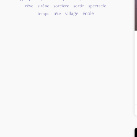
rêve
sirène
sorcière
sortir
spectacle
village
école
temps
tête