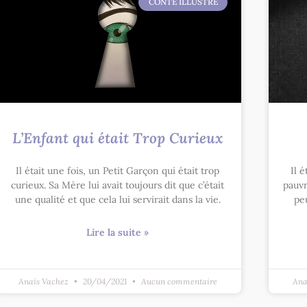
CONTE ILLUSTRÉ
L’Enfant qui était Trop Curieux
Il était une fois, un Petit Garçon qui était trop
Il 
curieux. Sa Mère lui avait toujours dit que c’était
pauvr
une qualité et que cela lui servirait dans la vie.
peu
Lire la suite »
Anaïs Vachez
20/04/2021
Aucun commentaire
Ana