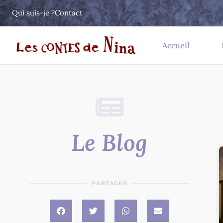
Aller
Qui suis-je ?
Contact
au
contenu
Accueil
Le Blog
PARTAGER