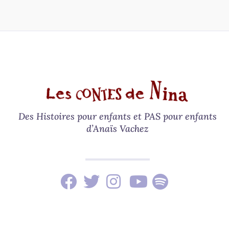
Des Histoires pour enfants et PAS pour enfants
d’Anaïs Vachez