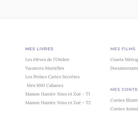
MES LIVRES
MES FILMS
Les élèves de l'Ombre
Courts Métra
Vacances Mortelles
Documentair
Les Petites Cartes Secrètes
Mes 1001 Cabanes
MES CONTE
Maison Hantée Nino et Zoé - T1
Contes Illustr
Maison Hantée Nino et Zoé - T2
Contes Anim