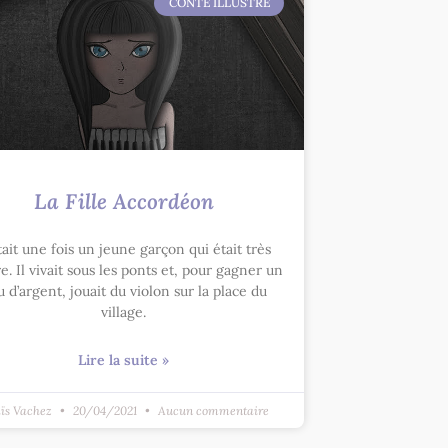
CONTE ILLUSTRÉ
La Fille Accordéon
était une fois un jeune garçon qui était très
e. Il vivait sous les ponts et, pour gagner un
 d’argent, jouait du violon sur la place du
village.
Lire la suite »
ïs Vachez
20/04/2021
Aucun commentaire