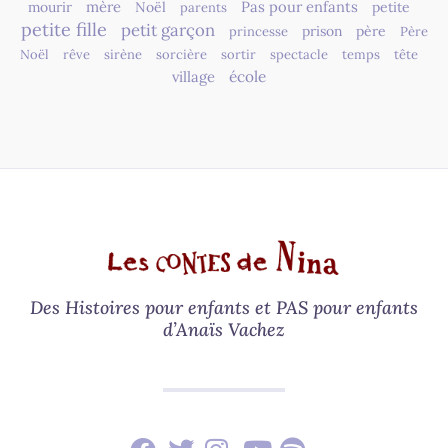
mère
Pas pour enfants
mourir
Noël
petite
parents
petite fille
petit garçon
prison
père
princesse
Père
Noël
rêve
sirène
sorcière
sortir
spectacle
temps
tête
village
école
Des Histoires pour enfants et PAS pour enfants
d’Anaïs Vachez