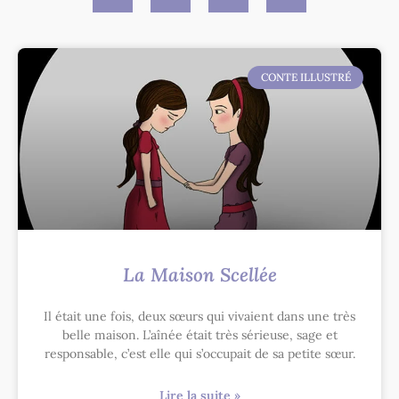
CONTE ILLUSTRÉ
La Maison Scellée
Il était une fois, deux sœurs qui vivaient dans une très
belle maison. L’aînée était très sérieuse, sage et
responsable, c’est elle qui s’occupait de sa petite sœur.
Lire la suite »