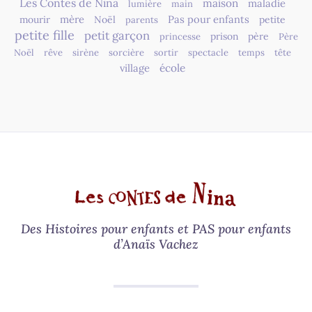
Les Contes de Nina
maison
maladie
lumière
main
mère
Pas pour enfants
mourir
Noël
petite
parents
petite fille
petit garçon
prison
père
princesse
Père
Noël
rêve
sirène
sorcière
sortir
spectacle
temps
tête
village
école
Des Histoires pour enfants et PAS pour enfants
d’Anaïs Vachez