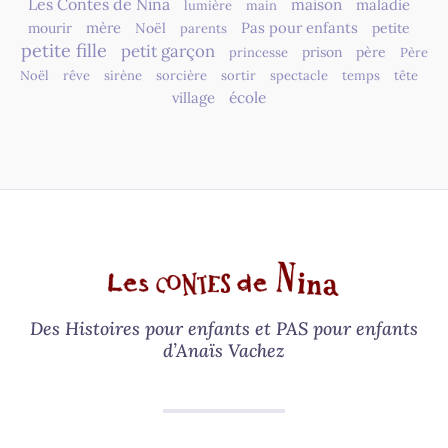
Les Contes de Nina
maison
maladie
lumière
main
mère
Pas pour enfants
mourir
Noël
petite
parents
petite fille
petit garçon
prison
père
princesse
Père
Noël
rêve
sirène
sorcière
sortir
spectacle
temps
tête
village
école
Des Histoires pour enfants et PAS pour enfants
d’Anaïs Vachez