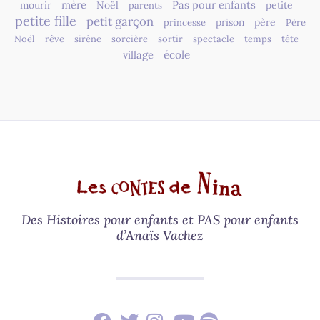
mère
Pas pour enfants
mourir
Noël
petite
parents
petite fille
petit garçon
prison
père
princesse
Père
Noël
rêve
sirène
sorcière
sortir
spectacle
temps
tête
village
école
Des Histoires pour enfants et PAS pour enfants
d’Anaïs Vachez