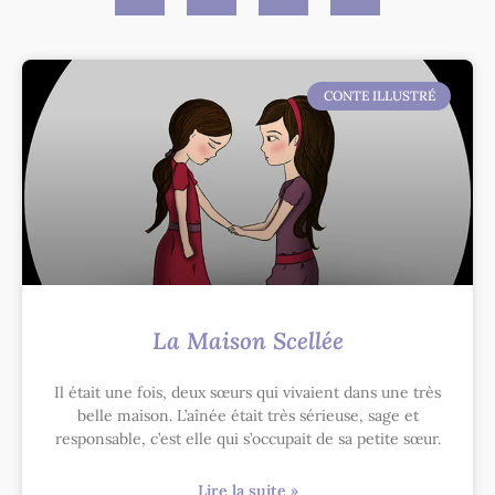
CONTE ILLUSTRÉ
La Maison Scellée
Il était une fois, deux sœurs qui vivaient dans une très
belle maison. L’aînée était très sérieuse, sage et
responsable, c’est elle qui s’occupait de sa petite sœur.
Lire la suite »