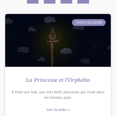
CONTE ILLUSTRÉ
La Princesse et l’Orphelin
Il était une fois, une très belle princesse qui vivait dans
un lointain pays.
Lire la suite »