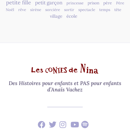
petite fille
petit garçon
prison
père
princesse
Père
Noël
rêve
sirène
sorcière
sortir
spectacle
temps
tête
village
école
Des Histoires pour enfants et PAS pour enfants
d’Anaïs Vachez