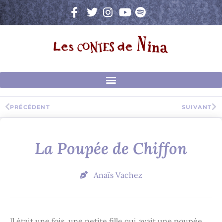
Aller
au
contenu
Précédent
Su
PRÉCÉDENT
SUIVANT
La Poupée de Chiffon
Anaïs Vachez
Il était une fois, une petite fille qui avait une poupée