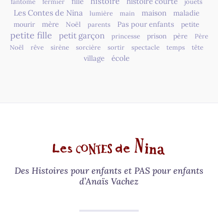
histoire
fille
histoire courte
fantôme
fermier
jouets
Les Contes de Nina
maison
maladie
lumière
main
mère
Pas pour enfants
mourir
Noël
petite
parents
petite fille
petit garçon
prison
père
princesse
Père
Noël
rêve
sirène
sorcière
sortir
spectacle
temps
tête
village
école
Des Histoires pour enfants et PAS pour enfants
d’Anaïs Vachez